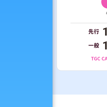
先行
一般
TGC C