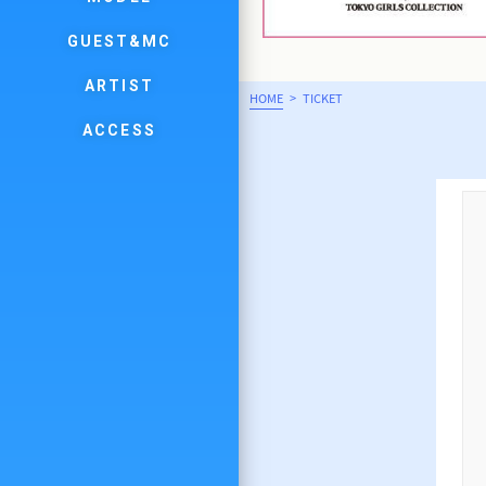
GUEST&MC
ARTIST
HOME
> TICKET
ACCESS