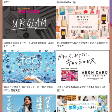
なたへ
Fashion with Z Flip
50周年を迎えたダイソー！コラボ商品のUR GLAM
約1,000種類から毎月好きな香りを選べる香水のサ
をチェック！
ブスク！
3年ぶりに復活！11月19日（土） に『TGC 北九州
イオンシネマの映画料金がいつでも1,000円（税
2022』開催決定！
込）!!!