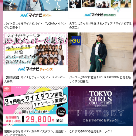
大学生にきっかけを届けるメディア「マイナビ学生
バイト探しならマイナビバイト！TVCMのメイキン
の窓口」
グも公開中！
【期間限定】マイナビティーンズJC・JKメンバー
ジーユーがTGCに登場！YOUR FREEDOM 自分を新
大募集！
しくする自由を。
細胞からやせるメディカルサイズダウン。脂肪はト
これまでのTGCの歴史をチェック！
イレに流す時代へ。