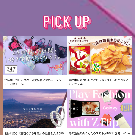
24時間、毎日。世界一可愛い私になれるランジェ
素材本来のおいしさがたっぷりつまったさつまい
リー通販モール。
もチップス。
世界に誇る「宝石のまち甲府」の逸品を大切なあ
あの話題の折りたたみスマホがTGCに登場！ #Play