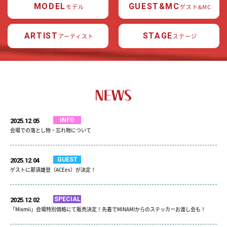
MODEL
GUEST&MC
モデル
ゲスト&MC
ARTIST
STAGE
アーティスト
ステージ
INFO
2025.12.05
会場での落とし物・忘れ物について
GUEST
2025.12.04
ゲストに那須雄登（ACEes）が決定！
SPECIAL
2025.12.02
「Mixmii」会場特別価格にて販売決定！先着でMINAMIからのステッカーお渡し会も！