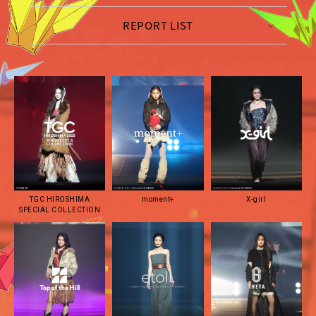
REPORT LIST
TGC HIROSHIMA
moment+
X-girl
SPECIAL COLLECTION