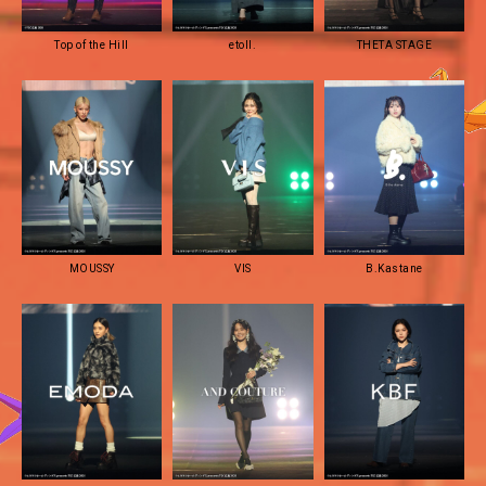
Top of the Hill
etoll.
THETA STAGE
MOUSSY
VIS
B.Kastane