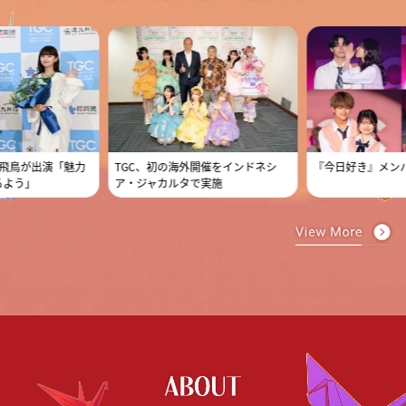
藤飛鳥が出演「魅力
TGC、初の海外開催をインドネシ
『今日好き』メン
るよう」
ア・ジャカルタで実施