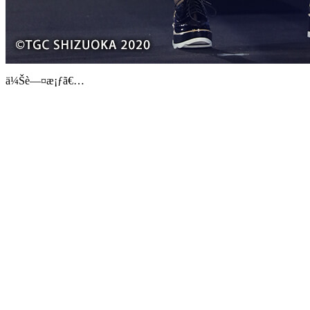
ä¼Šè—¤æ¡ƒã€…